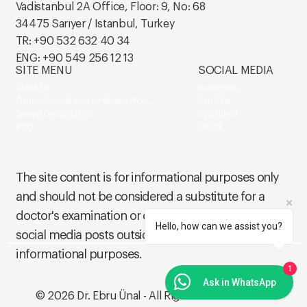
Vadistanbul 2A Office, Floor: 9, No: 68
34475 Sarıyer / Istanbul, Turkey
TR: +90 532 632 40 34
ENG: +90 549 256 12 13
SITE MENU
SOCIAL MEDIA
About Us
Instagram
Gynecological and Aesthetic Procedures
YouTube
Sexual Dysfunction
You linked
Blog
TikTok
The site content is for informational purposes only
and should not be considered a substitute for a
doctor's examination or diagnosis of a patient. Our
Hello, how can we assist you?
social media posts outside of this site are also for
informational purposes.
1
Ask in WhatsApp
© 2026 Dr. Ebru Ünal - All Rights Reserved.