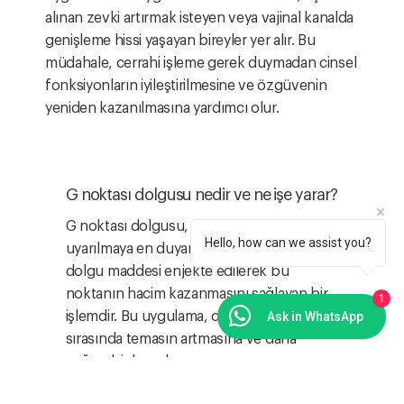
alınan zevki artırmak isteyen veya vajinal kanalda
genişleme hissi yaşayan bireyler yer alır. Bu
müdahale, cerrahi işleme gerek duymadan cinsel
fonksiyonların iyileştirilmesine ve özgüvenin
yeniden kazanılmasına yardımcı olur.
G noktası dolgusu nedir ve ne işe yarar?
G noktası dolgusu, vajina ön duvarında
Hello, how can we assist you?
uyarılmaya en duyarlı olan bölgeye özel
dolgu maddesi enjekte edilerek bu
noktanın hacim kazanmasını sağlayan bir
1
işlemdir. Bu uygulama, cinsel birleşme
Ask in WhatsApp
sırasında temasın artmasına ve daha
yoğun bir haz alınmasına yarar.