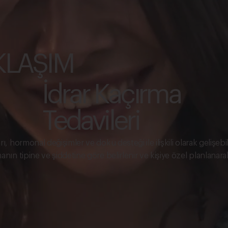
KLAŞIM
İdrar Kaçırma
Tedavileri
ı, hormonal değişimler ve doku desteği ile ilişkili olarak gelişebi
manın tipine ve şiddetine göre belirlenir ve kişiye özel planlana