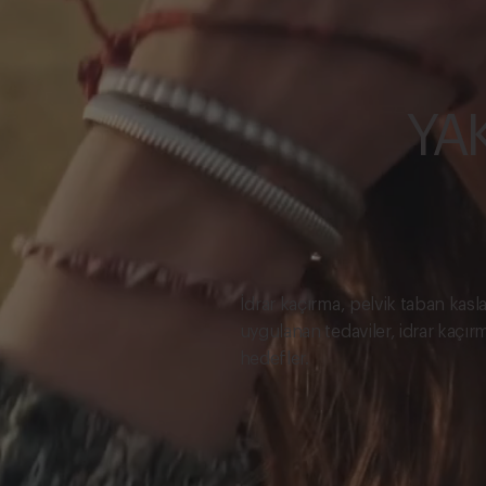
YA
İdrar kaçırma, pelvik taban kaslar
uygulanan tedaviler, idrar kaçır
hedefler.