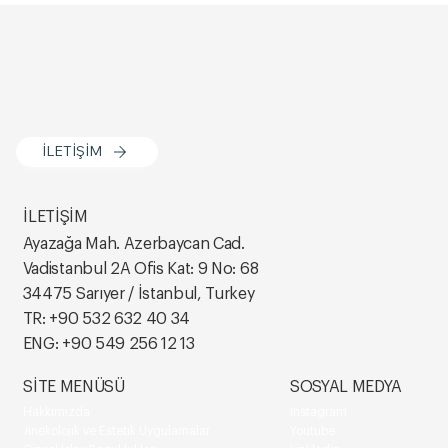
Vajina Dış Dudak Dolgusu Kimlere
Uygulanmaz? Bilmeniz Gerekenler
İLETİŞİM
İLETİŞİM
Ayazağa Mah. Azerbaycan Cad.
Vadistanbul 2A Ofis Kat: 9 No: 68
34475 Sarıyer / İstanbul, Turkey
TR:
+90 532 632 40 34
ENG:
+90 549 256 12 13
SİTE MENÜSÜ
SOSYAL MEDYA
Hakkımızda
Instagram
Jinekolojik ve Estetik Uygulamalar
Youtube