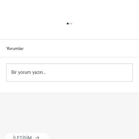
Yorumlar
Bir yorum yazın...
Vajina Dış Dudak Dolgusu Kimlere
Uygulanmaz? Bilmeniz Gerekenler
İLETİŞİM