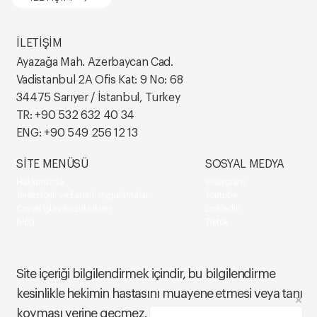
İLETİŞİM
Ayazağa Mah. Azerbaycan Cad.
Vadistanbul 2A Ofis Kat: 9 No: 68
34475 Sarıyer / İstanbul, Turkey
TR:
+90 532 632 40 34
ENG:
+90 549 256 12 13
SİTE MENÜSÜ
SOSYAL MEDYA
Hakkımızda
Instagram
Jinekolojik ve Estetik Uygulamalar
Youtube
Cinsel İşlev Bozuklukları
Linkledin
Blog
Tiktok
Site içeriği bilgilendirmek içindir, bu bilgilendirme
kesinlikle hekimin hastasını muayene etmesi veya tanı
koyması yerine geçmez. Site dışındaki sosyal medya