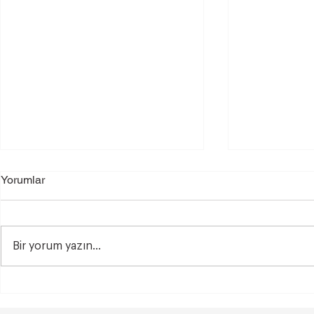
Yorumlar
Bir yorum yazın...
35 Yaş Sonrası Hamile
Vajina Dış 
Kalmak Zor mu?
Kimlere Uy