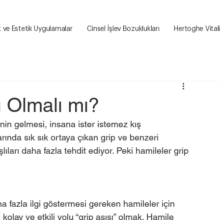
k ve Estetik Uygulamalar
Cinsel İşlev Bozuklukları
Hertoghe Vital
ı Olmalı mı?
in gelmesi, insana ister istemez kış 
ylarında sık sık ortaya çıkan grip ve benzeri 
lıları daha fazla tehdit ediyor. Peki hamileler grip 
fazla ilgi göstermesi gereken hamileler için 
olay ve etkili yolu “grip aşısı” olmak. Hamile 