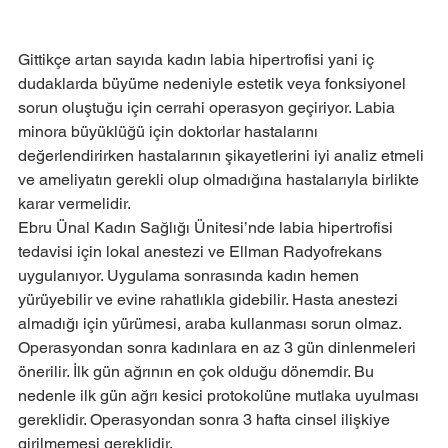
Gittikçe artan sayıda kadın labia hipertrofisi yani iç 
dudaklarda büyüme nedeniyle estetik veya fonksiyonel 
sorun oluştuğu için cerrahi operasyon geçiriyor. Labia 
minora büyüklüğü için doktorlar hastalarını 
değerlendirirken hastalarının şikayetlerini iyi analiz etmeli 
ve ameliyatın gerekli olup olmadığına hastalarıyla birlikte 
karar vermelidir.
Ebru Ünal Kadın Sağlığı Ünitesi’nde labia hipertrofisi 
tedavisi için lokal anestezi ve Ellman Radyofrekans 
uygulanıyor. Uygulama sonrasında kadın hemen 
yürüyebilir ve evine rahatlıkla gidebilir. Hasta anestezi 
almadığı için yürümesi, araba kullanması sorun olmaz. 
Operasyondan sonra kadınlara en az 3 gün dinlenmeleri 
önerilir. İlk gün ağrının en çok olduğu dönemdir. Bu 
nedenle ilk gün ağrı kesici protokolüne mutlaka uyulması 
gereklidir. Operasyondan sonra 3 hafta cinsel ilişkiye 
girilmemesi gereklidir.