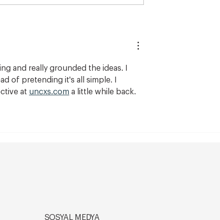
Dudak Dolgusu
Yumurtalık Kisti Belirtileri v
gulanmaz?
Tedavi Yolları
rekenler
ing and really grounded the ideas. I 
of pretending it's all simple. I 
tive at 
uncxs.com
 a little while back.
SOSYAL MEDYA