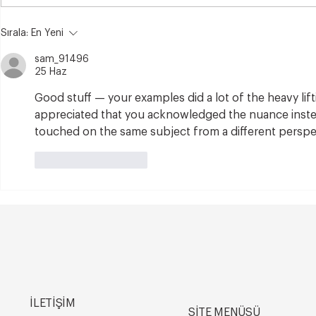
35 Yaş Sonrası Hamile
Vajina Dış 
Sırala:
En Yeni
Kalmak Zor mu?
Kimlere Uy
Bilmeniz Ge
sam_91496
25 Haz
Good stuff — your examples did a lot of the heavy lift
appreciated that you acknowledged the nuance instead 
touched on the same subject from a different perspec
Beğen
Yanıtla
İLETİŞİM
SİTE MENÜSÜ