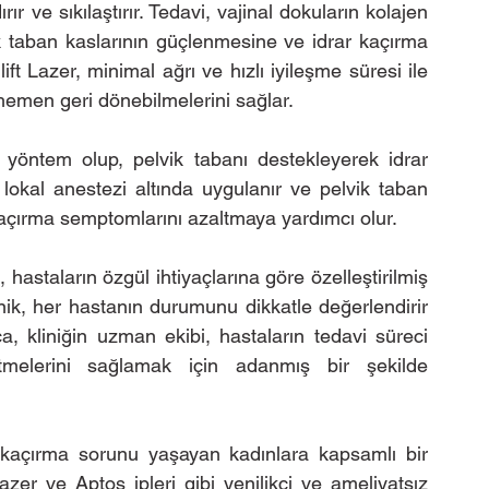
r ve sıkılaştırır. Tedavi, vajinal dokuların kolajen 
k taban kaslarının güçlenmesine ve idrar kaçırma 
ft Lazer, minimal ağrı ve hızlı iyileşme süresi ile 
 hemen geri dönebilmelerini sağlar.
r yöntem olup, pelvik tabanı destekleyerek idrar 
, lokal anestezi altında uygulanır ve pelvik taban 
 kaçırma semptomlarını azaltmaya yardımcı olur.
 hastaların özgül ihtiyaçlarına göre özelleştirilmiş 
nik, her hastanın durumunu dikkatle değerlendirir 
a, kliniğin uzman ekibi, hastaların tedavi süreci 
tmelerini sağlamak için adanmış bir şekilde 
 kaçırma sorunu yaşayan kadınlara kapsamlı bir 
zer ve Aptos ipleri gibi yenilikçi ve ameliyatsız 