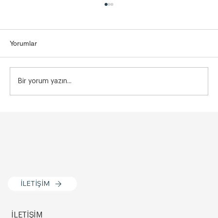
Yorumlar
Bir yorum yazın...
Vajina Dış Dudak Dolgusu Kimlere
Uygulanmaz? Bilmeniz Gerekenler
İLETİŞİM
İLETİŞİM