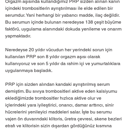
Orgazm aşısında kullandığımız PRP sizden alınan kanın 
içindeki trombositlerin ayrıştırılması ile elde edilen bir 
serumdur. Yani herhangi bir yabancı madde, ilaç değildir. 
Bu serumun içinde bulunan neredeyse 138 çeşit büyüme 
faktörü, uygulama alanındaki dokuda yenileme ve onarım 
yapmaktadır.
Neredeyse 20 yıldır vücudun her yerindeki sorun için 
kullanılan PRP son 8 yıldır orgazm aşısı olarak 
kullanıyoruz ve son 5 yıldır da rahim içi ve yumurtalıklara 
uygulanmaya başladık.
PRP için sizden alından kandaki ayrıştırılmış serum 
demiştim. Bu sıvıya trombositleri aktive eden kalsiyumu 
eklediğimizde trombositler hızlıca aktive olur ve 
içlerindeki yara iyileştirici, onarıcı, damar arttırıcı, sinir 
hücrelerini yenileyici maddeleri salar. İşte bu serumu 
vajen ön duvarındaki klitoris, üretra çevresi, skene bezleri 
etrafı ve klitorisin sizin dışardan gördüğünüz kısmına 