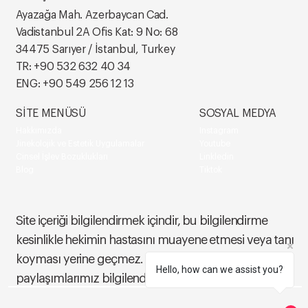
Ayazağa Mah. Azerbaycan Cad.
Vadistanbul 2A Ofis Kat: 9 No: 68
34475 Sarıyer / İstanbul, Turkey
TR:
+90 532 632 40 34
ENG:
+90 549 256 12 13
SİTE MENÜSÜ
SOSYAL MEDYA
Hakkımızda
Instagram
Jinekolojik ve Estetik Uygulamalar
Youtube
Cinsel İşlev Bozuklukları
Linkledin
Blog
Tiktok
Site içeriği bilgilendirmek içindir, bu bilgilendirme
kesinlikle hekimin hastasını muayene etmesi veya tanı
koyması yerine geçmez. Site dışındaki sosyal medya
Hello, how can we assist you?
paylaşımlarımız bilgilendirme amaçlı yapılmaktadır.