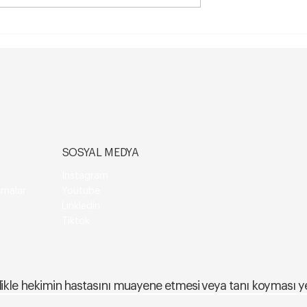
Dudak Dolgusu
Yumurtalık Kisti Belirtileri v
gulanmaz?
Tedavi Yolları
rekenler
SOSYAL MEDYA
Instagram
amalar
Youtube
Linkledin
Tiktok
esinlikle hekimin hastasını muayene etmesi veya tanı koyması