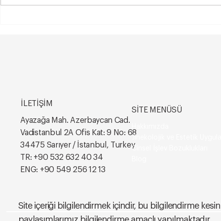
35 Yaş Sonrası Hamile
Vajina Dış 
Kalmak Zor mu?
Kimlere Uy
Bilmeniz Ge
İLETİŞİM
SİTE MENÜSÜ
Ayazağa Mah. Azerbaycan Cad.
Hakkımızda
Vadistanbul 2A Ofis Kat: 9 No: 68
Jinekolojik ve Estetik Uygul
34475 Sarıyer / İstanbul, Turkey
Cinsel İşlev Bozuklukları
TR:
+90 532 632 40 34
Blog
ENG:
+90 549 256 12 13
Site içeriği bilgilendirmek içindir, bu bilgilendirme k
paylaşımlarımız bilgilendirme amaçlı yapılmaktadır.