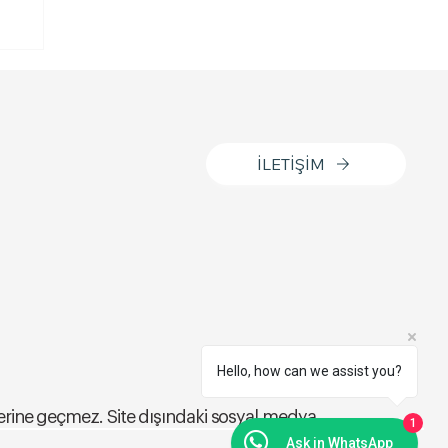
e
İLETİŞİM
Hello, how can we assist you?
 yerine geçmez. Site dışındaki sosyal medya
1
Ask in WhatsApp