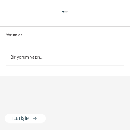
Yorumlar
Bir yorum yazın...
Vajina Dış Dudak Dolgusu Kimlere
Uygulanmaz? Bilmeniz Gerekenler
İLETİŞİM