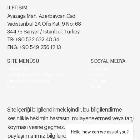
İLETİŞİM
Ayazağa Mah. Azerbaycan Cad.
Vadistanbul 2A Ofis Kat: 9 No: 68
34475 Sarıyer / İstanbul, Turkey
TR:
+90 532 632 40 34
ENG:
+90 549 256 12 13
SİTE MENÜSÜ
SOSYAL MEDYA
Hakkımızda
Instagram
Jinekolojik ve Estetik Uygulamalar
Youtube
Cinsel İşlev Bozuklukları
Linkledin
Blog
Tiktok
Site içeriği bilgilendirmek içindir, bu bilgilendirme
kesinlikle hekimin hastasını muayene etmesi veya tanı
koyması yerine geçmez. Site dışındaki sosyal medya
Hello, how can we assist you?
paylaşımlarımız bilgilendirme amaçlı yapılmaktadır.